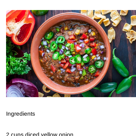
Ingredients
⁢2 cups‌ diced yellow onion