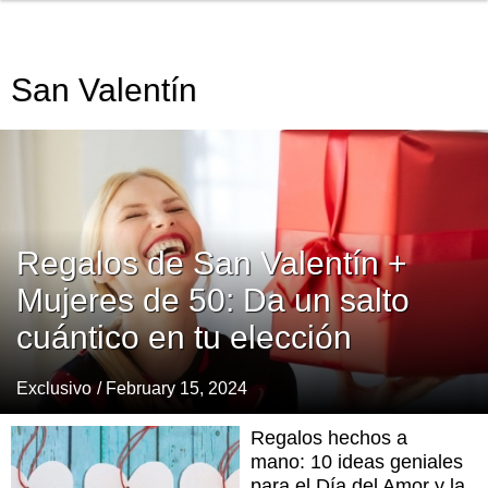
San Valentín
Regalos de San Valentín +
Mujeres de 50: Da un salto
cuántico en tu elección
Exclusivo
/ February 15, 2024
Regalos hechos a
mano: 10 ideas geniales
para el Día del Amor y la