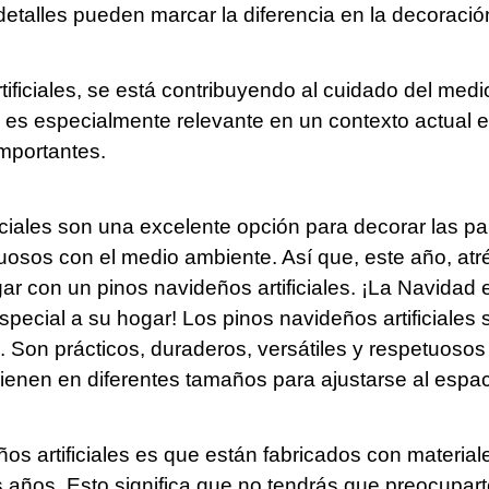
 detalles pueden marcar la diferencia en la decoraci
ificiales, se está contribuyendo al cuidado del med
to es especialmente relevante en un contexto actual e
mportantes.
iciales son una excelente opción para decorar las p
tuosos con el medio ambiente. Así que, este año, atr
 con un pinos navideños artificiales. ¡La Navidad es
pecial a su hogar! Los pinos navideños artificiales
d. Son prácticos, duraderos, versátiles y respetuos
vienen en diferentes tamaños para ajustarse al espac
os artificiales es que están fabricados con material
los años. Esto significa que no tendrás que preocupa