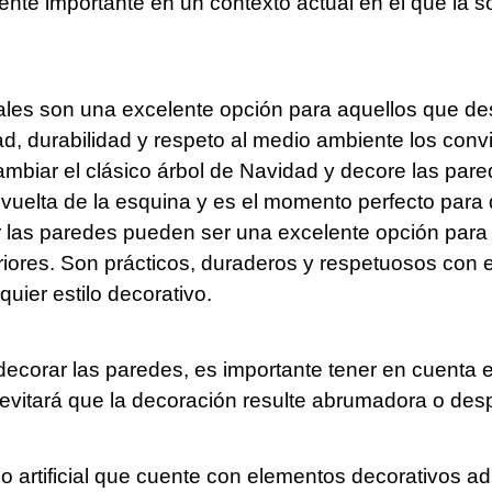
nte importante en un contexto actual en el que la so
iales son una excelente opción para aquellos que de
ad, durabilidad y respeto al medio ambiente los con
cambiar el clásico árbol de Navidad y decore las pa
la vuelta de la esquina y es el momento perfecto para
rar las paredes pueden ser una excelente opción par
eriores. Son prácticos, duraderos y respetuosos con
quier estilo decorativo.
ra decorar las paredes, es importante tener en cuent
 evitará que la decoración resulte abrumadora o des
 artificial que cuente con elementos decorativos ad