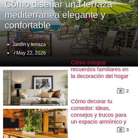
Cómo diseñar una terraza
mediterránea elegante y
confortable
Jardín y terraza
/ May 22, 2026
Cómo integrar
recuerdos familiares en
la decoración del hogar
2
Cómo decorar tu
comedor: ideas,
consejos y trucos para
un espacio armónico y
cómodo
3