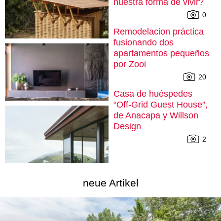
nuestra forma de vivir?
0
Remodelacion práctica
fusionando dos
apartamentos pequeños
por Zooi
20
Casa de huéspedes
“Off-Grid Guest House”,
de Anacapa y Willson
Design
2
neue Artikel