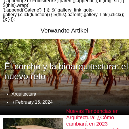
').append('
Zur Fotostrecke
').parent().append('
'); if (img_src) {
$(this).wrap('
').append('
Galerie
'); } }); $('.gallery_link .goto-
gallery').click(function() { $(this).parent('.gallery_link').click();
}); } });
Verwandte Artikel
El corcho y la bioarquitectura: el
nuevo reto
Arquitectura
/ February 15, 2024
Nuevas Tendencias en
Arquitectura: ¿Cómo
cambiará en 2023