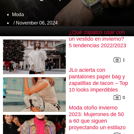
Moda
/ November 06, 2024
¿Qué zapatos usar con
un vestido en invierno?
5 tendencias 2022/2023
1
JLo acierta con
pantalones paper bag y
zapatillas de tacon – Top
10 looks imperdibles
0
Moda otoño invierno
2023: Mujerones de 50
a 60 que siguen
proyectando un estilazo