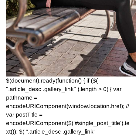
$(document).ready(function() { if ($(
".article_desc .gallery_link" ).length > 0) { var
pathname =
encodeURIComponent(window.location.href); //
var postTitle =
encodeURIComponent($('#single_post_title').te
xt()); $( ".article_desc .gallery_link"