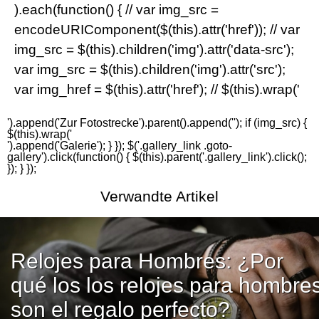
).each(function() { // var img_src =
encodeURIComponent($(this).attr('href')); // var
img_src = $(this).children('img').attr('data-src');
var img_src = $(this).children('img').attr('src');
var img_href = $(this).attr('href'); // $(this).wrap('
').append('
Zur Fotostrecke
').parent().append('
'); if (img_src) {
$(this).wrap('
').append('
Galerie
'); } }); $('.gallery_link .goto-
gallery').click(function() { $(this).parent('.gallery_link').click();
}); } });
Verwandte Artikel
Relojes para Hombres: ¿Por
qué los los relojes para hombre
son el regalo perfecto?