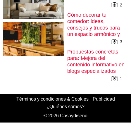
2
Cómo decorar tu
comedor: ideas,
consejos y trucos para
un espacio armónico y
cómodo
3
Propuestas concretas
para: Mejora del
contenido informativo en
blogs especializados
1
Términos y condiciones & Cookies
Publicidad
¿Quiénes somos?
© 2026 Casaydiseno