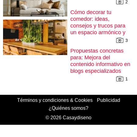
2
Cómo decorar tu
comedor: ideas,
consejos y trucos para
un espacio armónico y
cómodo
3
Propuestas concretas
para: Mejora del
contenido informativo en
blogs especializados
1
Términos y condiciones & Cookies
Publicidad
¿Quiénes somos?
© 2026 Casaydiseno