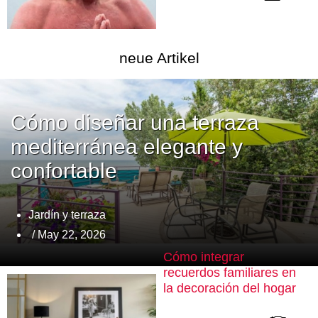
neue Artikel
Cómo diseñar una terraza
mediterránea elegante y
confortable
Jardín y terraza
/ May 22, 2026
Cómo integrar
recuerdos familiares en
la decoración del hogar