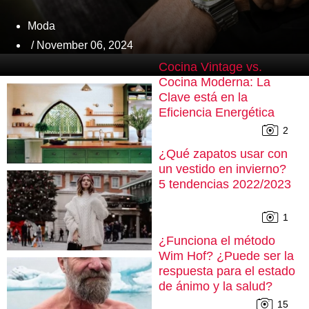
Moda
/ November 06, 2024
Cocina Vintage vs.
Cocina Moderna: La
Clave está en la
Eficiencia Energética
2
¿Qué zapatos usar con
un vestido en invierno?
5 tendencias 2022/2023
1
¿Funciona el método
Wim Hof? ¿Puede ser la
respuesta para el estado
de ánimo y la salud?
15