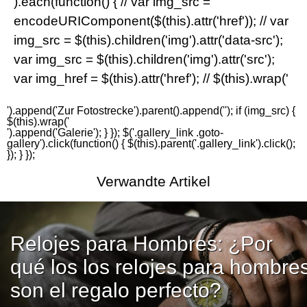
).each(function() { // var img_src =
encodeURIComponent($(this).attr('href')); // var
img_src = $(this).children('img').attr('data-src');
var img_src = $(this).children('img').attr('src');
var img_href = $(this).attr('href'); // $(this).wrap('
').append('
Zur Fotostrecke
').parent().append('
'); if (img_src) {
$(this).wrap('
').append('
Galerie
'); } }); $('.gallery_link .goto-
gallery').click(function() { $(this).parent('.gallery_link').click();
}); } });
Verwandte Artikel
Relojes para Hombres: ¿Por
qué los los relojes para hombre
son el regalo perfecto?