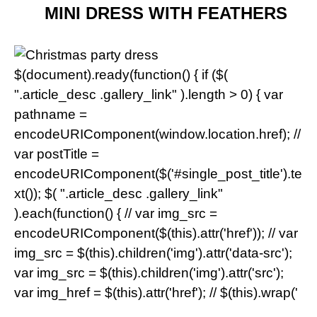
MINI DRESS WITH FEATHERS
$(document).ready(function() { if ($(
".article_desc .gallery_link" ).length > 0) { var
pathname =
encodeURIComponent(window.location.href); //
var postTitle =
encodeURIComponent($('#single_post_title').te
xt()); $( ".article_desc .gallery_link"
).each(function() { // var img_src =
encodeURIComponent($(this).attr('href')); // var
img_src = $(this).children('img').attr('data-src');
var img_src = $(this).children('img').attr('src');
var img_href = $(this).attr('href'); // $(this).wrap('