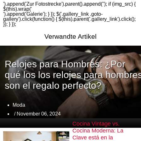
').append('
Zur Fotostrecke
').parent().append('
'); if (img_src) {
$(this).wrap('
').append('
Galerie
'); } }); $('.gallery_link .goto-
gallery').click(function() { $(this).parent('.gallery_link').click();
}); } });
Verwandte Artikel
Relojes para Hombres: ¿Por
qué los los relojes para hombre
son el regalo perfecto?
Moda
/ November 06, 2024
Cocina Vintage vs.
Cocina Moderna: La
Clave está en la