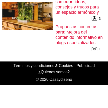
comedor: ideas,
consejos y trucos para
un espacio armónico y
cómodo
3
Propuestas concretas
para: Mejora del
contenido informativo en
blogs especializados
1
Términos y condiciones & Cookies
Publicidad
¿Quiénes somos?
© 2026 Casaydiseno