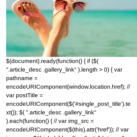
$(document).ready(function() { if ($(
".article_desc .gallery_link" ).length > 0) { var
pathname =
encodeURIComponent(window.location.href); //
var postTitle =
encodeURIComponent($('#single_post_title').te
xt()); $( ".article_desc .gallery_link"
).each(function() { // var img_src =
encodeURIComponent($(this).attr('href')); // var