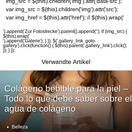
img_src = $(this).children('img').attr('data-src');
var img_src = $(this).children('img').attr('src');
var img_href = $(this).attr('href'); // $(this).wrap('
').append('
Zur Fotostrecke
').parent().append('
'); if (img_src) {
$(this).wrap('
').append('
Galerie
'); } }); $('.gallery_link .goto-
gallery').click(function() { $(this).parent('.gallery_link').click();
}); } });
Verwandte Artikel
Colágeno bebible para la piel –
Todo lo que debe saber sobre el
agua de colágeno
Belleza