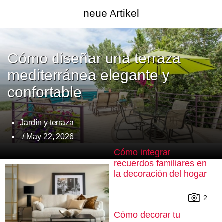
neue Artikel
Cómo diseñar una terraza
mediterránea elegante y
confortable
Jardín y terraza
/ May 22, 2026
Cómo integrar
recuerdos familiares en
la decoración del hogar
2
Cómo decorar tu