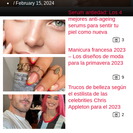
/ February 15, 2024
Serum antiedad: Los 4
mejores anti-ageing
serums para sentir tu
piel como nueva
3
Manicura francesa 2023
– Los diseños de moda
para la primavera 2023
9
Trucos de belleza según
el estilista de las
celebrities Chris
Appleton para el 2023
2