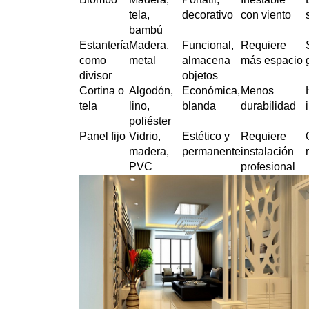
tela,
decorativo
con viento
bambú
Estantería
Madera,
Funcional,
Requiere
como
metal
almacena
más espacio
divisor
objetos
Cortina o
Algodón,
Económica,
Menos
tela
lino,
blanda
durabilidad
poliéster
Panel fijo
Vidrio,
Estético y
Requiere
madera,
permanente
instalación
PVC
profesional