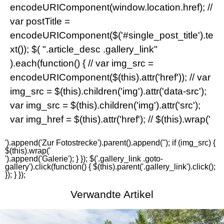
encodeURIComponent(window.location.href); //
var postTitle =
encodeURIComponent($('#single_post_title').te
xt()); $( ".article_desc .gallery_link"
).each(function() { // var img_src =
encodeURIComponent($(this).attr('href')); // var
img_src = $(this).children('img').attr('data-src');
var img_src = $(this).children('img').attr('src');
var img_href = $(this).attr('href'); // $(this).wrap('
').append('
Zur Fotostrecke
').parent().append('
'); if (img_src) {
$(this).wrap('
').append('
Galerie
'); } }); $('.gallery_link .goto-
gallery').click(function() { $(this).parent('.gallery_link').click();
}); } });
Verwandte Artikel