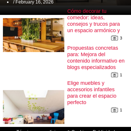
/ February 16, 2026
Cómo decorar tu
comedor: ideas,
consejos y trucos para
un espacio armónico y
cómodo
3
Propuestas concretas
para: Mejora del
contenido informativo en
blogs especializados
1
Elige muebles y
accesorios infantiles
para crear el espacio
perfecto
1