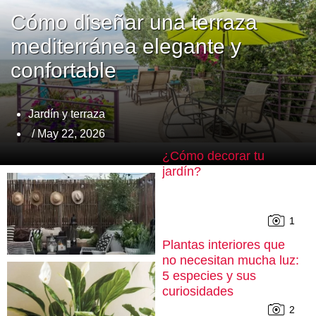
Cómo diseñar una terraza
mediterránea elegante y
confortable
Jardín y terraza
/ May 22, 2026
¿Cómo decorar tu
jardín?
1
Plantas interiores que
no necesitan mucha luz:
5 especies y sus
curiosidades
2