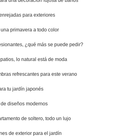
para una decoración lujosa de baños
enrejadas para exteriores
 una primavera a todo color
esionantes, ¿qué más se puede pedir?
patios, lo natural está de moda
mbras refrescantes para este verano
ra tu jardín japonés
s de diseños modernos
rtamento de soltero, todo un lujo
es de exterior para el jardín